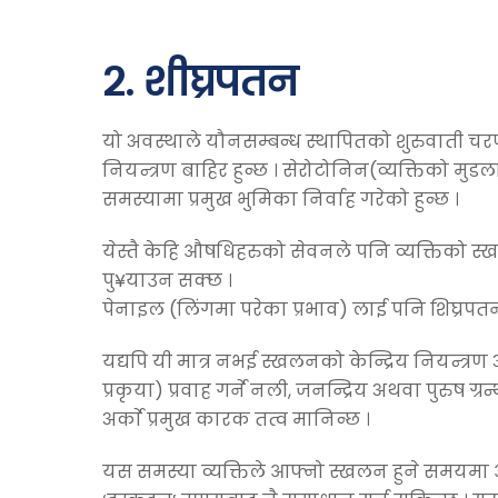
२. शीघ्रपतन
यो अवस्थाले यौनसम्बन्ध स्थापितको शुरुवाती चरण
नियन्त्रण बाहिर हुन्छ । सेरोटोनिन(व्यक्तिको मुड
समस्यामा प्रमुख भुमिका निर्वाह गरेको हुन्छ ।
येस्तै केहि औषधिहरुको सेवनले पनि व्यक्तिको स
पु¥याउन सक्छ ।
पेनाइल (लिंगमा परेका प्रभाव) लाई पनि शिघ्रपत
यद्यपि यी मात्र नभई स्खलनको केन्द्रिय नियन्त्र
प्रकृया) प्रवाह गर्ने नली, जनन्द्रिय अथवा पुरुष ग
अर्काे प्रमुख कारक तत्व मानिन्छ ।
यस समस्या व्यक्तिले आफ्नो स्खलन हुने समयमा 