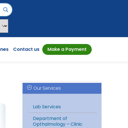
ines
Contact us
Make a Payment
Our Services
Lab Services
Department of
Opthalmology – Clinic