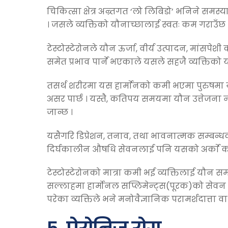
चिकित्सा क्षेत्र अन्र्तगत ‘लो लिबिडो’ भनिने समस्या
। जसले व्यक्तिको यौनाच्छालाई स्वतः कम गराउँछ 
टेस्टोस्टेरोनले यौन ऊर्जा, वीर्य उत्पादन, मांस
समेत प्रभाव पार्ने भएकाले यसले सहजै व्यक्तिको य
तसर्थ शरीरमा यस हार्माेनको कमी भएमा पुरुषम
असर पार्छ । यस्तै, कतिपय समयमा यौन उत्तेजना 
जान्छ ।
यसैगरि डिप्रेशन, तनाव, तथा भावनात्मक सम्बन्धक
दिर्घकालीन औषधि सेवनलाई पनि यसको अर्काे क
टेस्टोस्टेरोनको मात्रा कमी भई व्यक्तिलाई यौन 
सल्लाहमा हार्मोनल सप्लिमेन्ट्स(पूरक)को सेवन
परेका व्यक्तिले भने मनोवैज्ञानिक परामर्शदात्त