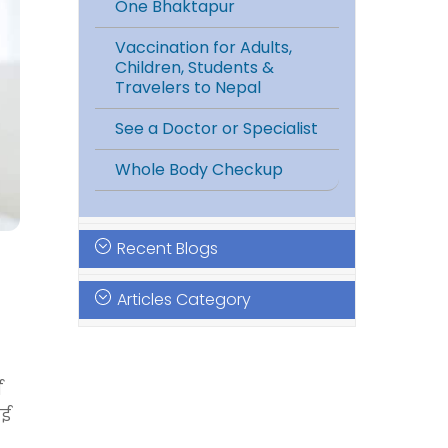
One Bhaktapur
Vaccination for Adults,
Children, Students &
Travelers to Nepal
See a Doctor or Specialist
Whole Body Checkup
Recent Blogs
Articles Category
न
ाई