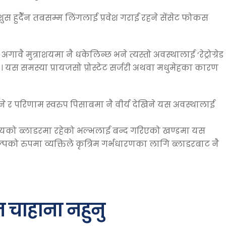
स हुदैँन तबसम्म लिंगलाई प्रवेश गराई रहने सेंसेट फोकस
वै मुत्राशयमा नै धकेलिन्छ भने त्यस्तो अवस्थालाई ‘रेट्रोग्रेड
 यस समस्या प्रायजसो प्रोस्टेट सर्जरी अथवा मधुमेहका कारण
जाने र परिणाम स्वरुप पिसाबमा नै वीर्य देखिने यस अवस्थालाई
ाशयको ब्लाडरमा रहेको भल्भलाई बन्द गरिएको खण्डमा यस
ो रुपमा व्यक्तिले कृत्रिम गर्भधारणका लागि ब्लाडरबाट नै
 चाहाना नहुनु