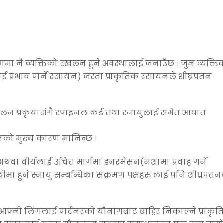
मा नै व्यक्तिको स्खलन हुने अवस्थालाई जनाउँछ । जुन व्यक्ति
लाई प्रभाव पार्ने रसायन) जस्ता प्राकृतिक रसायनले शीघ्रपतन
्खलन प्रकृयासंगै स्पाइनल कर्ड तथा स्नायुलाई समेत आघात
नको मुख्य कारण मानिन्छ ।
ण अथवा वीर्यलाई उचित मार्गमा इनरभेसन(नशामा प्रवाह गर्ने
्रन्थीमा हुने स्नायु सम्बन्धिका संक्रमण पक्षहरु लाई पनि शीघ्रपत
आफ्नो लिंगलाई पार्टनरको यौनांगबाट बाहिर निकाल्ने प्राकृ