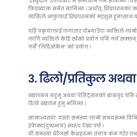
‘इस्कुइज’ उपायबाट नै समाधान गर्न सकिन्छ ।
फिडब्याक समेत मानिन्छ । अर्थात्, शिघ्रपतनका का
व्यक्तिले आफुलाई शिघ्रपतनको महशुस हुनासाथ यौनक
यहि प्रकृयालाई लगातार दो¥याउँदा व्यक्तिले ला
लागि व्यक्तिले केहि स्प्रेको प्रयोग पनि गर्न सक
गर्ने ‘लिडिओकेन’ को प्रयोग ।
३. ढिलो/प्रतिकुल अथवा
स्खलनन नहुनु अथवा पेनिट्रेसनको बाबजुद पनि 
ढिलो स्खलन हुनु भनिन्छ ।
सामान्यतयाः यस्ता समस्या लामो समयसम्म विभ
इफेक्ट(दुष्प्रभाव) स्वरुप देखा पर्छ ।
यी समस्या धेरैजसो केशहरुमा तनाव कम गरेर तथा