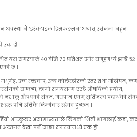
े अवस्था नै ‘इरेक्टाइल डिसफङसन’ अर्थात् उत्तेजना नहुने
े एक हो ।
ित यस समस्याले ४० देखि ७० प्रतिशत उमेर समूहमध्ये झण्डै ५२
ाएको छ ।
मधुमेह, उच्च रक्तचाप, उच्च कोलेस्टोरको स्तर तथा मोटोपन, क
 पार्टनरसंगको सम्बन्ध, लामो समयसम्म एउटै औषधिको प्रयोग,
को नशालु औषधको सेवन, मद्यपान एवम् सुर्तिजन्य पदार्थको सेव
षहरु पनि उत्तिकै जिम्मेवार रहेका हुन्छन् ।
कार्डियो भास्कुलर असामान्यताले लिंगको भित्री भागलाई कडा, क
अन्र्तगत देखा पर्ने साझा समस्यामध्ये एक हो ।