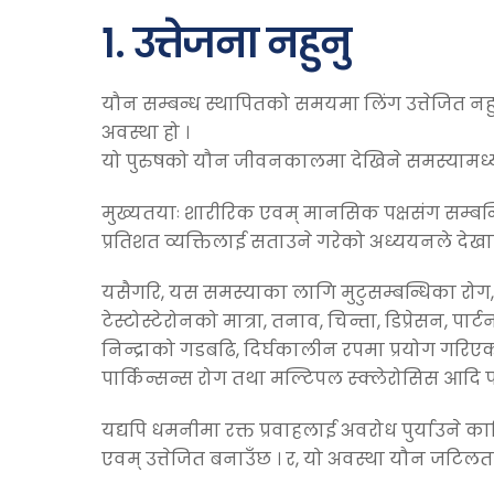
१. उत्तेजना नहुनु
यौन सम्बन्ध स्थापितको समयमा लिंग उत्तेजित नहुन
अवस्था हो ।
यो पुरुषको यौन जीवनकालमा देखिने समस्यामध्य
मुख्यतयाः शारीरिक एवम् मानसिक पक्षसंग सम्बन्ध
प्रतिशत व्यक्तिलाई सताउने गरेको अध्ययनले देख
यसैगरि, यस समस्याका लागि मुटुसम्बन्धिका रोग, 
टेस्टोस्टेरोनको मात्रा, तनाव, चिन्ता, डिप्रेसन,
निन्द्राको गडबढि, दिर्घकालीन रपमा प्रयोग गरिए
पार्किन्सन्स रोग तथा मल्टिपल स्क्लेरोसिस आदि पक्
यद्यपि धमनीमा रक्त प्रवाहलाई अवरोध पुर्याउने 
एवम् उत्तेजित बनाउँछ । र, यो अवस्था यौन जटिलता 