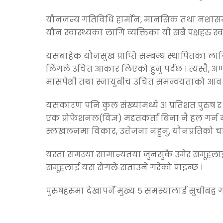
यौनजन्य गतिविधि हार्माेन, मानसिक तथा नशासम्ब
यौन स्वास्थ्यका लागि व्यक्तिका यी सबै पक्षहरु स्
यसबाहेक यौनसुख प्राप्ति सम्बन्ध स्थापितका लागि
लिंगले उचित आकार लिएको हुनु पर्दछ । त्यस्तै, अण
मांसपेशी तथा स्नायुबीच उचित समन्वयताको आवश
यसकारण पनि कुल संख्यामध्ये ३१ प्रतिशत पुरुष
एक प्रोफेशनल(विज्ञ) मद्दतकर्ता बिना नै हल गर्न
स्लखलनमा विकार, उत्तेजना नहुनु, यौनप्रतिको चा
यस्ता समस्या सामान्यतया जुनसुकै उमेर समूहलाई
समूहलाई यस रोगले सताउने गरेको पाइन्छ ।
पुरुषहरुमा देखापर्ने मुख्य ५ समस्यालाई सुचीबद्व 